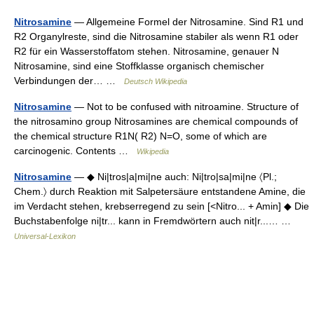
Nitrosamine
— Allgemeine Formel der Nitrosamine. Sind R1 und
R2 Organylreste, sind die Nitrosamine stabiler als wenn R1 oder
R2 für ein Wasserstoffatom stehen. Nitrosamine, genauer N
Nitrosamine, sind eine Stoffklasse organisch chemischer
Verbindungen der… …
Deutsch Wikipedia
Nitrosamine
— Not to be confused with nitroamine. Structure of
the nitrosamino group Nitrosamines are chemical compounds of
the chemical structure R1N( R2) N=O, some of which are
carcinogenic. Contents …
Wikipedia
Nitrosamine
— ◆ Ni|tros|a|mi|ne auch: Ni|tro|sa|mi|ne 〈Pl.;
Chem.〉 durch Reaktion mit Salpetersäure entstandene Amine, die
im Verdacht stehen, krebserregend zu sein [<Nitro... + Amin] ◆ Die
Buchstabenfolge ni|tr... kann in Fremdwörtern auch nit|r...… …
Universal-Lexikon