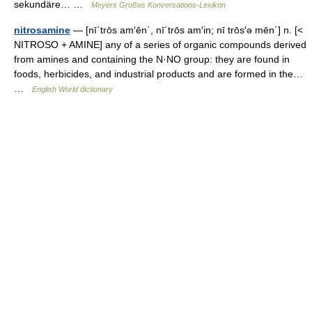
sekundäre… …
Meyers Großes Konversations-Lexikon
nitrosamine
— [nī΄trōs am′ēn΄, nī΄trōs am′in; nī trōs′ə mēn΄] n. [<
NITROSO + AMINE] any of a series of organic compounds derived
from amines and containing the N·NO group: they are found in
foods, herbicides, and industrial products and are formed in the…
…
English World dictionary