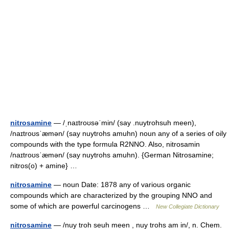
nitrosamine
— /ˌnaɪtroʊsəˈmin/ (say .nuytrohsuh meen),
/naɪtroʊsˈæmən/ (say nuytrohs amuhn) noun any of a series of oily
compounds with the type formula R2NNO. Also, nitrosamin
/naɪtroʊsˈæmən/ (say nuytrohs amuhn). {German Nitrosamine;
nitros(o) + amine} …
nitrosamine
— noun Date: 1878 any of various organic
compounds which are characterized by the grouping NNO and
some of which are powerful carcinogens …
New Collegiate Dictionary
nitrosamine
— /nuy troh seuh meen , nuy trohs am in/, n. Chem.