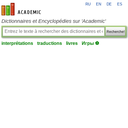
RU
EN
DE
ES
fr-academic.com
Dictionnaires et Encyclopédies sur 'Academic'
Recherche!
interprétations
traductions
livres
Игры ⚽