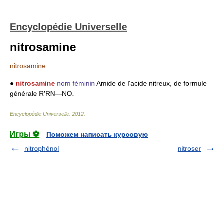
Encyclopédie Universelle
nitrosamine
nitrosamine
●
nitrosamine
nom féminin
Amide de l'acide nitreux, de formule
générale R′RN―NO.
Encyclopédie Universelle
.
2012
.
Игры ⚽
Поможем написать курсовую
nitrophénol
nitroser