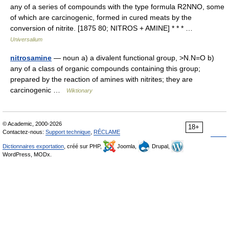
any of a series of compounds with the type formula R2NNO, some
of which are carcinogenic, formed in cured meats by the
conversion of nitrite. [1875 80; NITROS + AMINE] * * * …
Universalium
nitrosamine
— noun a) a divalent functional group, >N.N=O b)
any of a class of organic compounds containing this group;
prepared by the reaction of amines with nitrites; they are
carcinogenic …
Wiktionary
© Academic, 2000-2026
18+
Contactez-nous:
Support technique
,
RÉCLAME
Dictionnaires exportation
, créé sur PHP,
Joomla,
Drupal,
WordPress, MODx.